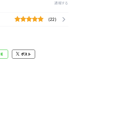
通報する
(22)
NE
ポスト