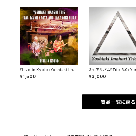
『Live in Kyoto』Yoshiaki Imah
3rdアルバム『Trio 3.0』Yos
ori Trio feat. Izumi Naoya an
Imahori
¥1,500
¥3,000
d Takanori Niida
商品一覧に戻る