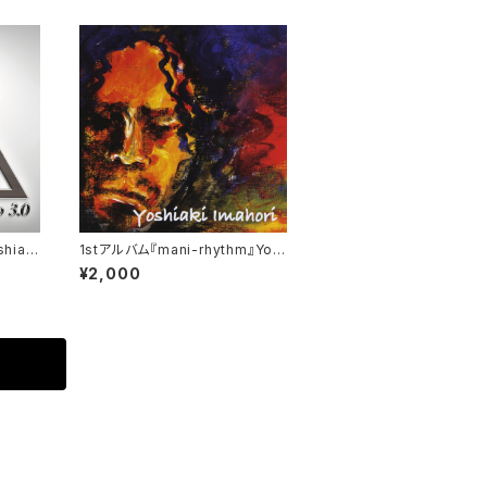
hiaki
1stアルバム『mani-rhythm』Yos
hiaki Imahori
¥2,000