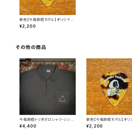
新色【今堀良昭モデル】オリジナル
ピック・鼈甲柄10枚セット
¥2,200
その他の商品
今堀良昭トリオポロシャツ・シンプ
新色【今堀良昭モデル】オリ
ルバージョン【お求めやすくなりま
ピック・鼈甲柄10枚セット
¥4,400
¥2,200
した】サイズLL