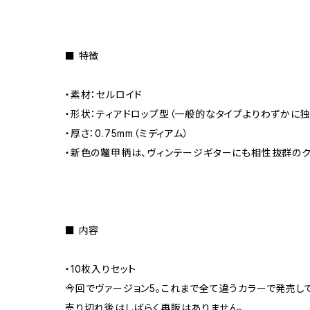
■ 特徴
・素材：セルロイド
・形状：ティアドロップ型（一般的なタイプよりわずかに
・厚さ：0.75mm（ミディアム）
・新色の鼈甲柄は、ヴィンテージギターにも相性抜群の
■ 内容
・10枚入りセット
今回でヴァージョン5。これまで全て違うカラーで発売し
売り切れ後はしばらく再販はありません。