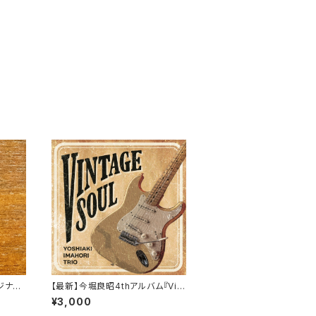
ジナル
【最新】今堀良昭4thアルバム『Vint
age Soul』Yoshiaki Imahori Tr
¥3,000
io